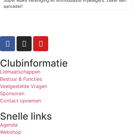
Super leuke vereniging en enthousiaste vrijwilligers. Zeker een
S
aanrader!
Clubinformatie
Lidmaatschappen
Bestuur & Functies
Veelgestelde Vragen
Sponsoren
Contact opnemen
Snelle links
Agenda
Webshop